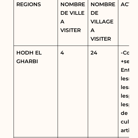
REGIONS
NOMBRE
NOMBRE
ACTIV
DE VILLE
DE
A
VILLAGE
VISITER
A
VISITER
HODH EL
4
24
-Conf
GHARBI
+sensi
Entret
lesnot
lesaut
lespop
lespe
de sa
cultur
artist